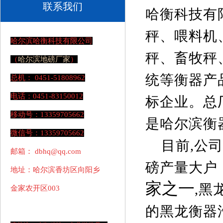
联系我们
哈衡科技有
秤
、
喂料机
哈尔滨哈衡科技有限公司
秤、畜牧秤
（
哈尔滨
地磅厂家
）
统等
衡器
产
总机： 0451-51808962
电话：0451-83150012
标企业。总
移动号：13359705662
是哈尔滨衡
微信号：13359705662
目前,公司
邮箱： dbhq@qq.com
磅产量大户
地址：哈尔滨香坊区向阳乡
家之一
,黑
金家农开区003
的黑龙衡器汽