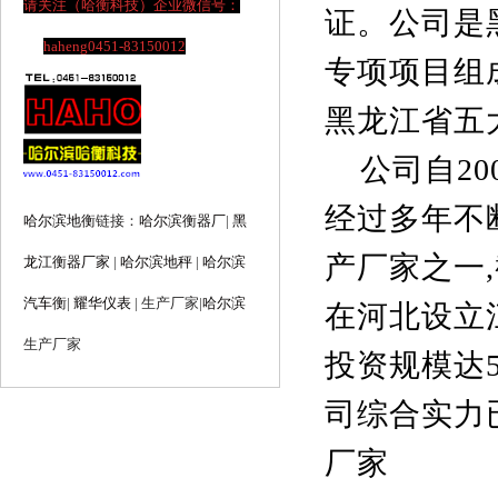
请关注（哈衡科技）企业微信号：
证。公司是
haheng0451-83150012
专项项目组
黑龙江省五
公司自20
经过多年不
哈尔滨地衡
链接：
哈尔滨衡器厂
|
黑
产厂家之一
龙江衡器厂家
|
哈尔滨地秤
|
哈尔滨
汽车衡
|
耀华仪表
| 生产厂家
|
哈尔滨
在河北设立
生产厂家
投资规模达5
司综合实力
厂家